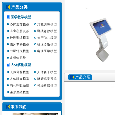
产品分类
医学教学模型
心肺复苏模型
急救训练模型
儿童心肺复苏
野战急救模型
护理训练模型
妇产胎儿模型
临床专科模型
临床诊断模型
中医针灸模型
电动医学模型
多媒体系统
人体解剖模型
人体骨骼模型
人体躯干模型
产品介绍
人体肌肉模型
脉管感觉系统
消化呼吸系统
神经断层模型
泌尿生殖模型
联系我们